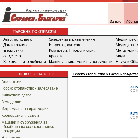
За нас
Абона
ТЪРСЕНЕ ПО ОТРАСЛИ
Авто, мото, вело
Заведения и развлечения
Медии, рекл
Дом и градина
Изкуство, култура
Медицина - 
Енергетика
Компютри, IT, комуникации
Металургия,
За детето
Красота
Мода
За домашните любимци
Машини, съоръжения, инструменти
Наука и Обр
СЕЛСКО СТОПАНСТВО
Селско стопанство
>
Растениевъдство
Агроаптеки
АГР
Горско стопанство - залесяване
СОФ
Животновъдство
Земеделие
Изграждане на оранжерии
ВИТ
Кооперативни съюзи
СОФ
Машини и съоръжения за
обработка на селскостопанска
продукция
Напояване