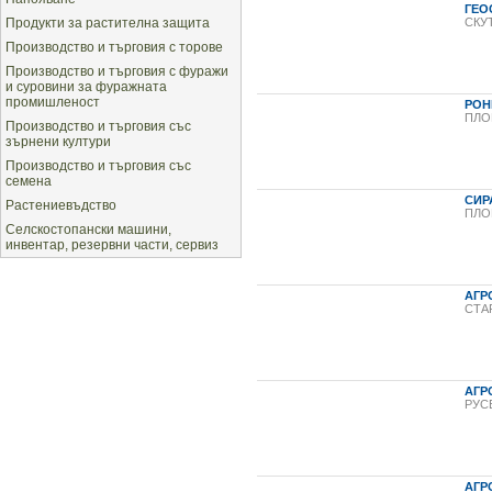
ГЕО
Продукти за растителна защита
СКУ
Производство и търговия с торове
Производство и търговия с фуражи
и суровини за фуражната
промишленост
РОН
ПЛО
Производство и търговия със
зърнени култури
Производство и търговия със
семена
СИР
Растениевъдство
ПЛО
Селскостопански машини,
инвентар, резервни части, сервиз
АГР
СТА
АГР
РУС
АГР