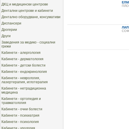
ЕЛМ
ДКЦ и медицински центрове
ПЛО
Дентални центрове и кабинети
Дентално оборудване, консумативи
Диспансери
ЛИЛ
Дрогерии
СОФ
Други
Заведения за медико - социални
грижи
Кабинети - алергология
Кабинети - дерматология
Кабинети - детски болести
Кабинети - ендокринология
Кабинети - неврология,
лазертерапия, иглотерапия
Кабинети - нетрадиционна
медицина
Кабинети - ортопедия и
травматология
Кабинети - очни болести
Кабинети - психиатрия
Кабинети - психология
Кабинети - урология