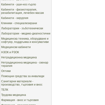
Кабинети - уши-нос-гърло
Кабинети - физиотерапия,
рехабилитация, лечебен масаж
Кабинети - хирургия
Клиники - специализирани
Лаборатории - зъботехнически
Лаборатории - медико-диагностични
Медицинска техника, оборудване и
софтуер, поддръжка и консумативи
Медицински кабинети
НЗОК и РЗОК
Нетрадиционна медицина
Нетрадиционна медицина - скенар
терапия
Оптики
Помощни средства за инвалиди
Санитарни материали -
производство, търговия и внос
ТЕЛК
Трудова медицина
Фармация - внос и търговия