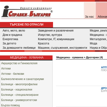
За нас
Абона
ТЪРСЕНЕ ПО ОТРАСЛИ
Авто, мото, вело
Заведения и развлечения
Медии, рекл
Дом и градина
Изкуство, култура
Медицина - 
Енергетика
Компютри, IT, комуникации
Металургия,
За детето
Красота
Мода
За домашните любимци
Машини, съоръжения, инструменти
Наука и Обр
МЕДИЦИНА - ХУМАННА
Медицина - хуманна
>
Дрогерии (4)
Акушерство и Гинекология
АПТ
Аптеки
ПЛО
Аптеки - билкови
Балнеолечение и санаториуми
Болници - многопрофилни
ДРО
Болници - национални
БУР
Болници - специализирани
Болници - университетски
Бърза помощ