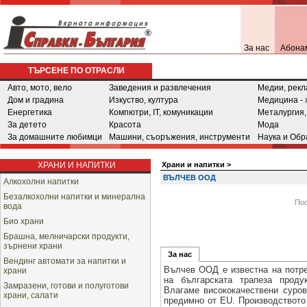
За нас
Абона
ТЪРСЕНЕ ПО ОТРАСЛИ
Авто, мото, вело
Заведения и развлечения
Медии, рекл
Дом и градина
Изкуство, култура
Медицина - 
Енергетика
Компютри, IT, комуникации
Металургия,
За детето
Красота
Мода
За домашните любимци
Машини, съоръжения, инструменти
Наука и Обр
ХРАНИ И НАПИТКИ
Храни и напитки
>
ВЪЛЧЕВ ООД
Алкохолни напитки
Безалкохолни напитки и минерална
По
вода
Био храни
Брашна, мелничарски продукти,
зърнени храни
За нас
Вендинг автомати за напитки и
Вълчев ООД е известна на потре
храни
на българската трапеза пр
Замразени, готови и полуготови
Влагаме висококачествени суров
храни, салати
предимно от EU. Производството