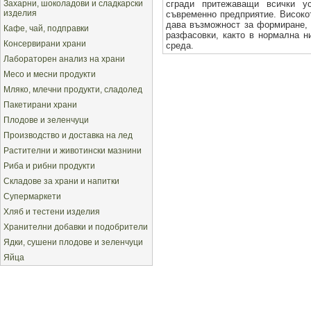
Захарни, шоколадови и сладкарски
сгради притежаващи всички у
изделия
съвременно предприятие. Високо
дава възможност за формиране, 
Кафе, чай, подправки
разфасовки, както в нормална н
Консервирани храни
среда.
Лабораторен анализ на храни
Месо и месни продукти
Мляко, млечни продукти, сладолед
Пакетирани храни
Плодове и зеленчуци
Производство и доставка на лед
Растителни и животински мазнини
Риба и рибни продукти
Складове за храни и напитки
Супермаркети
Хляб и тестени изделия
Хранителни добавки и подобрители
Ядки, сушени плодове и зеленчуци
Яйца