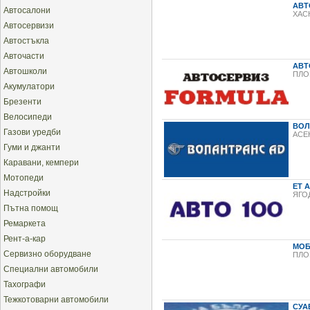
АВТ
Автосалони
ХАС
Автосервизи
Автостъкла
Авточасти
АВТ
Автошколи
ПЛО
Акумулатори
Брезенти
Велосипеди
ВОЛ
Газови уредби
АСЕ
Гуми и джанти
Каравани, кемпери
Мотопеди
ЕТ 
Надстройки
ЯГО
Пътна помощ
Ремаркета
Рент-а-кар
МОБ
Сервизно оборудване
ПЛО
Специални автомобили
Тахографи
Тежкотоварни автомобили
СУА