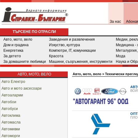
За нас
Абона
ТЪРСЕНЕ ПО ОТРАСЛИ
Авто, мото, вело
Заведения и развлечения
Медии, рекл
Дом и градина
Изкуство, култура
Медицина - 
Енергетика
Компютри, IT, комуникации
Металургия,
За детето
Красота
Мода
За домашните любимци
Машини, съоръжения, инструменти
Наука и Обр
АВТО, МОТО, ВЕЛО
Авто, мото, вело
>
Технически прегле
Авто Електро
АВТ
Авто и мото аксесоари
ВОЙ
Автоаларми
Автобои
Автобуси
ОПТ
Автоклима
ПЛО
Автомасла
Автомивки
Автоморги