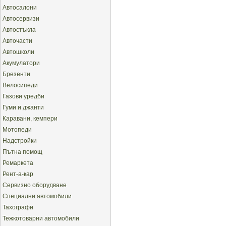
Автосалони
Автосервизи
Автостъкла
Авточасти
Автошколи
Акумулатори
Брезенти
Велосипеди
Газови уредби
Гуми и джанти
Каравани, кемпери
Мотопеди
Надстройки
Пътна помощ
Ремаркета
Рент-а-кар
Сервизно оборудване
Специални автомобили
Тахографи
Тежкотоварни автомобили