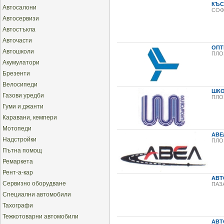
КЪС
Автосалони
СОФ
Автосервизи
Автостъкла
Авточасти
ОПТ
Автошколи
ПЛО
Акумулатори
Брезенти
Велосипеди
ШКОД
Газови уредби
ПЛО
Гуми и джанти
Каравани, кемпери
Мотопеди
АВЕ
Надстройки
ПЛО
Пътна помощ
Ремаркета
Рент-а-кар
АВТ
Сервизно оборудване
ПАЗ
Специални автомобили
Тахографи
Тежкотоварни автомобили
АВТ