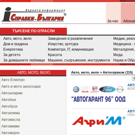
За нас
Абона
ТЪРСЕНЕ ПО ОТРАСЛИ
Авто, мото, вело
Заведения и развлечения
Медии, рекл
Дом и градина
Изкуство, култура
Медицина - 
Енергетика
Компютри, IT, комуникации
Металургия,
За детето
Красота
Мода
За домашните любимци
Машини, съоръжения, инструменти
Наука и Обр
АВТО, МОТО, ВЕЛО
Авто, мото, вело
>
Автосервизи (115)
Авто Електро
АВТ
Авто и мото аксесоари
ВОЙ
Автоаларми
Автобои
Автобуси
АВТ
Автоклима
ПЛО
Автомасла
Автомивки
Автоморги