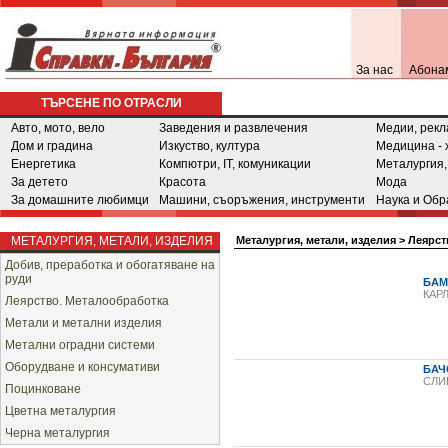
За нас
Абона
ТЪРСЕНЕ ПО ОТРАСЛИ
Авто, мото, вело
Заведения и развлечения
Медии, рекл
Дом и градина
Изкуство, култура
Медицина - 
Енергетика
Компютри, IT, комуникации
Металургия,
За детето
Красота
Мода
За домашните любимци
Машини, съоръжения, инструменти
Наука и Обр
МЕТАЛУРГИЯ, МЕТАЛИ, ИЗДЕЛИЯ
Металургия, метали, изделия
>
Леярст
Добив, преработка и обогатяване на
руди
БАМ
КАР
Леярство. Металообработка
Метали и метални изделия
Метални оградни системи
Оборудване и консумативи
БАЧ
СЛИ
Поцинковане
Цветна металургия
Черна металургия