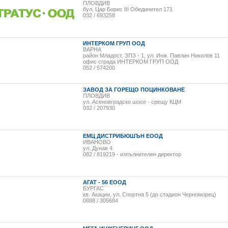
ПЛОВДИВ
бул. Цар Борис III Обединител 171
032 / 693258
ИНТЕРКОМ ГРУП ООД
ВАРНА
район Младост, ЗПЗ - 1, ул. Инж. Павлин Николов 11
офис сграда ИНТЕРКОМ ГРУП ООД
052 / 574200
ЗАВОД ЗА ГОРЕЩО ПОЦИНКОВАНЕ
ПЛОВДИВ
ул. Асеновградско шосе - срещу КЦМ
032 / 207930
ЕМЦ ДИСТРИБЮШЪН ЕООД
ИВАНОВО
ул. Дунав 4
082 / 819219 - изпълнителен директор
АГАТ - 56 ЕООД
БУРГАС
кв. Акации, ул. Спортна 5 (до стадион Черноморец)
0888 / 305684