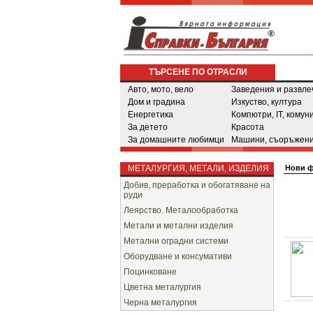
ТЪРСЕНЕ ПО ОТРАСЛИ
Авто, мото, вело
Заведения и развле
Дом и градина
Изкуство, култура
Енергетика
Компютри, IT, комун
За детето
Красота
За домашните любимци
Машини, съоръжени
МЕТАЛУРГИЯ, МЕТАЛИ, ИЗДЕЛИЯ
Нови 
Добив, преработка и обогатяване на
руди
Леярство. Металообработка
Метали и метални изделия
Метални оградни системи
Оборудване и консумативи
Поцинковане
Цветна металургия
Черна металургия