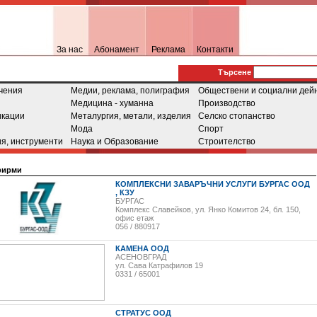
За нас
Абонамент
Реклама
Контакти
Tърсене
чения
Медии, реклама, полиграфия
Обществени и социални дей
Медицина - хуманна
Производство
икации
Металургия, метали, изделия
Селско стопанство
Мода
Спорт
я, инструменти
Наука и Образование
Строителство
фирми
КОМПЛЕКСНИ ЗАВАРЪЧНИ УСЛУГИ БУРГАС ООД
, КЗУ
БУРГАС
Комплекс Славейков, ул. Янко Комитов 24, бл. 150,
офис етаж
056 / 880917
КАМЕНА ООД
АСЕНОВГРАД
ул. Сава Катрафилов 19
0331 / 65001
СТРАТУС ООД