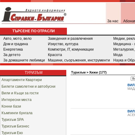
За нас
Абона
ТЪРСЕНЕ ПО ОТРАСЛИ
Авто, мото, вело
Заведения и развлечения
Медии, рекл
Дом и градина
Изкуство, култура
Медицина - 
Енергетика
Компютри, IT, комуникации
Металургия,
За детето
Красота
Мода
За домашните любимци
Машини, съоръжения, инструменти
Наука и Обр
ТУРИЗЪМ
Туризъм
>
Хижи (177)
Апартаменти Квартири
ВИЛ
Билети самолетни и автобусни
МАД
Вили и Къщи за гости
Интересни места
Конни бази
ВИЛ
Къмпинги бунгала
АСЕ
Туризъм SPA
Туризъм Бизнес
Туризъм Еко