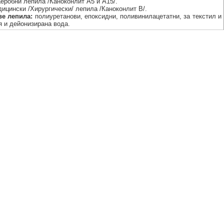
аеробни лепила /Каноконлит А5 и А15/.
дицински /Хирургически/ лепила /Каноконлит В/.
е лепила:
полиуретанови, епоксидни, поливинилацетатни, за текстил и
я и дейонизирана вода.