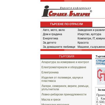
ТЪРСЕНЕ ПО ОТРАСЛИ
Авто, мото, вело
Заведения и развле
Дом и градина
Изкуство, култура
Енергетика
Компютри, IT, комун
За детето
Красота
За домашните любимци
Машини, съоръжени
ТЪРГОВИЯ
Търго
СПЕЦИ
Апаратура за измерване и контрол
ПЛОВ
Електроматериали и оборудване
Електроника
Изделия от полимери, каучук и
пластмаса
Лагери, семеринги, вериги, ремъци,
уплътнители
За на
Ловно-рибарски принадлежности
Произ
1. Ка
Масла и греси
Е-500
Музикални магазини