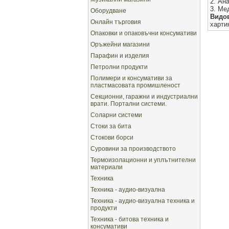
2. Ан
3. Ме
Оборудване
Видов
Онлайн търговия
харти
Опаковки и опаковъчни консумативи
Оръжейни магазини
Парафин и изделия
Петролни продукти
Полимери и консумативи за
пластмасовата промишленост
Секционни, гаражни и индустриални
врати. Портални системи.
Соларни системи
Стоки за бита
Стокови борси
Суровини за производството
Термоизолационни и уплътнителни
материали
Техника
Техника - аудио-визуална
Техника - аудио-визуална техника и
продукти
Техника - битова техника и
консумативи