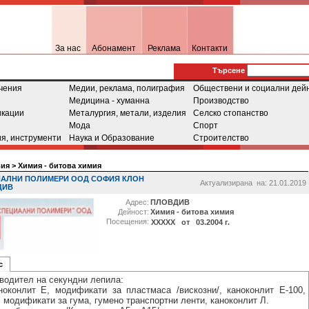
За нас
Абонамент
Реклама
Контакти
Tърсене
чения
Медии, реклама, полиграфия
Обществени и социални дей
Медицина - хуманна
Производство
икации
Металургия, метали, изделия
Селско стопанство
Мода
Спорт
я, инструменти
Наука и Образование
Строителство
вия
>
Химия - битова химия
АЛНИ ПОЛИМЕРИ ООД СОФИЯ КЛОН
Актуализирана на: 21.01.2019
ДИВ
Адрес:
ПЛОВДИВ
Дейност:
Химия - битова химия
Посещения:
XXXXX от 03.2004 г.
с
водител на секундни лепила:
ноконлит Е, модификати за пластмаса /вискозни/, каноконлит Е-100,
, модификати за гума, гумено транспортни ленти, каноконлит Л.