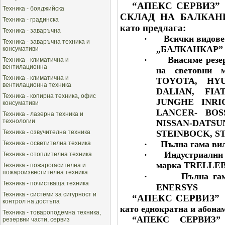
“АПЕКС СЕРВИЗ”
Техника - бояджийска
СКЛАД НА БАЛКАНИ
Техника - градинска
като предлага:
Техника - заваръчна
·
Всички видове
Техника - заваръчна техника и
„БАЛКАНКАР”
консумативи
·
Внасяме резе
Техника - климатична и
вентилационна
на световни м
Техника - климатична и
TOYOTA, HYU
вентилационна техника
DALIAN,
FIAT
Техника - копирна техника, офис
JUNGHE INRI
консумативи
LANCER- BOS
Техника - лазерна техника и
технологии
NISSAN-
DATSU
Техника - озвучителна техника
STEINBOCK, ST
·
Пълна гама вил
Техника - осветителна техника
·
Индустриални 
Техника - отоплителна техника
марка
TRELLE
Техника - пожарогасителна и
пожароизвестителна техника
·
Пълна га
Техника - почистваща техника
ENERSYS
Техника - системи за сигурност и
“АПЕКС СЕРВИЗ”
контрол на достъпа
като еднократна и абонам
Техника - товароподемна техника,
“АПЕКС
СЕРВИЗ
резервни части, сервиз