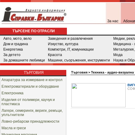
За нас
Абона
ТЪРСЕНЕ ПО ОТРАСЛИ
Авто, мото, вело
Заведения и развлечения
Медии, рекл
Дом и градина
Изкуство, култура
Медицина - 
Енергетика
Компютри, IT, комуникации
Металургия,
За детето
Красота
Мода
За домашните любимци
Машини, съоръжения, инструменти
Наука и Обр
ТЪРГОВИЯ
Търговия
>
Техника - аудио-визуална 
Апаратура за измерване и контрол
ВИГ
Електроматериали и оборудване
СОФ
Електроника
Изделия от полимери, каучук и
пластмаса
Лагери, семеринги, вериги, ремъци,
уплътнители
Ловно-рибарски принадлежности
Масла и греси
Музикални магазини